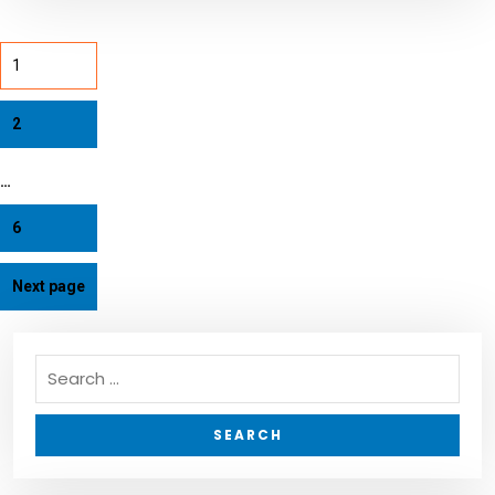
1
2
…
6
Next page