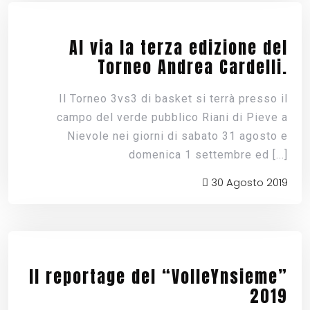
Al via la terza edizione del
Torneo Andrea Cardelli.
Il Torneo 3vs3 di basket si terrà presso il
campo del verde pubblico Riani di Pieve a
Nievole nei giorni di sabato 31 agosto e
domenica 1 settembre ed
[...]
30 Agosto 2019
Il reportage del “VolleYnsieme”
2019