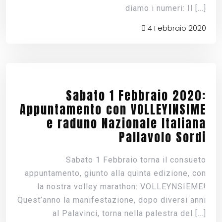
diamo i numeri: Il
[...]
4 Febbraio 2020
Sabato 1 Febbraio 2020:
Appuntamento con VOLLEYINSIME
e raduno Nazionale Italiana
Pallavolo Sordi
Sabato 1 Febbraio torna il consueto
appuntamento, giunto alla quinta edizione, con
la nostra volley marathon: VOLLEYNSIEME!
Quest’anno la manifestazione, dopo diversi anni
al Palavinci, torna nella palestra del
[...]