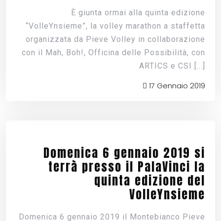
È giunta ormai alla quinta edizione
“VolleYnsieme”, la volley marathon a staffetta
organizzata da Pieve Volley in collaborazione
con il Mah, Boh!, Officina delle Possibilità, con
ARTICS e CSI
[...]
17 Gennaio 2019
Domenica 6 gennaio 2019 si
terrà presso il PalaVinci la
quinta edizione del
VolleYnsieme
Domenica 6 gennaio 2019 il Montebianco Pieve