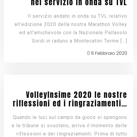
nel servizio in onda su TVL
Il servizio andato in onda su TVL relativo
all’edizione 2020 della nostra Marathon Volley
ed all’amichevole con la Nazionale Pallavolo
Sordi in raduno a Montecatini Terme
[...]
6 Febbraio 2020
VolleyInsime 2020 le nostre
riflessioni ed i ringraziamenti…
Quando le luci sul campo da gioco si spengono
e le tribune si svuotano, arriva il momento delle
riflessioni e dei ringraziamenti. Prima di tutto