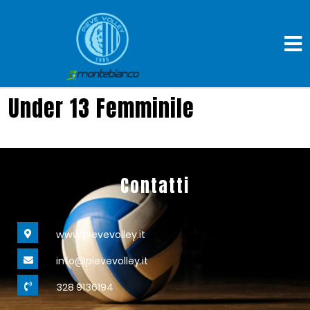
Under 13 Femminile
Contatti
www.pievevolley.it
info@pievevolley.it
328 9136194‬