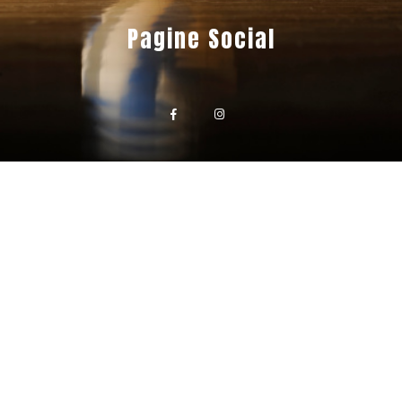
Pagine Social
widget
widget
social
social
icons
icons