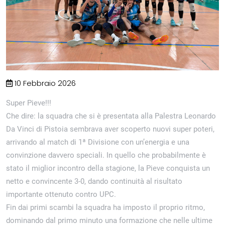
10 Febbraio 2026
Super Pieve!!!
Che dire: la squadra che si è presentata alla Palestra Leonardo
Da Vinci di Pistoia sembrava aver scoperto nuovi super poteri,
arrivando al match di 1ª Divisione con un’energia e una
convinzione davvero speciali. In quello che probabilmente è
stato il miglior incontro della stagione, la Pieve conquista un
netto e convincente 3-0, dando continuità al risultato
importante ottenuto contro UPC.
Fin dai primi scambi la squadra ha imposto il proprio ritmo,
dominando dal primo minuto una formazione che nelle ultime